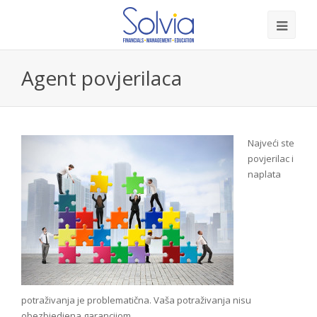
Agent povjerilaca
Najveći ste
povjerilac i
naplata
potraživanja je problematična. Vaša potraživanja nisu
obezbjedjena garancijom.