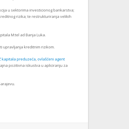
nkcija u sektorima investicionog bankarstva;
editnog rizika; te restrukturiranja velikih
pitala M:tel ad Banja Luka.
i upravljanja kreditnim rizikom.
ač kapitala preduzeća
,
ovlašćeni agent
ajna pozitivna iskustva u apliciranju za
Sarajevu.