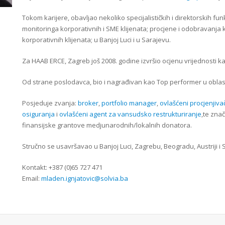
Tokom karijere, obavljao nekoliko specijalističkih i direktorskih fu
monitoringa korporativnih i SME klijenata; procjene i odobravanja kr
korporativnih klijenata; u Banjoj Luci i u Sarajevu.
Za HAAB ERCE, Zagreb još 2008. godine izvršio ocjenu vrijednosti ka
Od strane poslodavca, bio i nagrađivan kao Top performer u oblast
Posjeduje zvanja:
broker
,
portfolio manager
,
ovlašćeni procjenjiv
osiguranja
i
ovlašćeni agent za vansudsko restrukturiranje
,te znač
finansijske grantove medjunarodnih/lokalnih donatora.
Stručno se usavršavao u Banjoj Luci, Zagrebu, Beogradu, Austriji i 
Kontakt: +387 (0)65 727 471
Email:
mladen.ignjatovic@solvia.ba