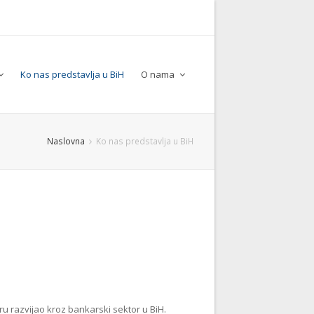
Ko nas predstavlja u BiH
O nama
Naslovna
Ko nas predstavlja u BiH
eru razvijao kroz bankarski sektor u BiH.