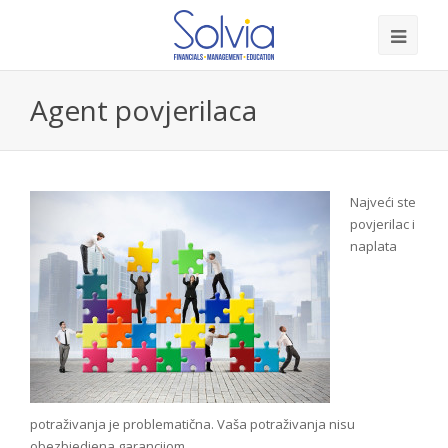
Agent povjerilaca
Najveći ste
povjerilac i
naplata
potraživanja je problematična. Vaša potraživanja nisu
obezbjedjena garancijom.