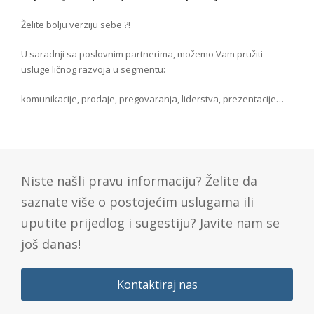
Želite bolju verziju sebe ?!
U saradnji sa poslovnim partnerima, možemo Vam pružiti
usluge ličnog razvoja u segmentu:
komunikacije, prodaje, pregovaranja, liderstva, prezentacije…
Niste našli pravu informaciju? Želite da
saznate više o postojećim uslugama ili
uputite prijedlog i sugestiju? Javite nam se
još danas!
Kontaktiraj nas