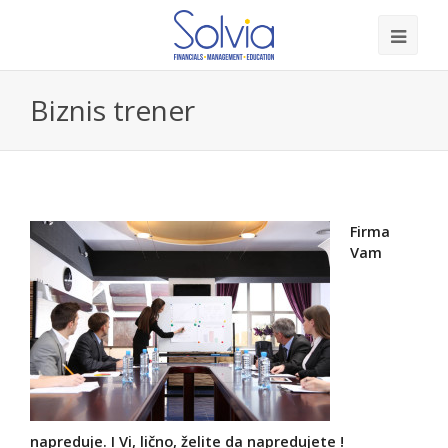
Biznis trener
Firma
Vam
napreduje. I Vi, lično, želite da napredujete !