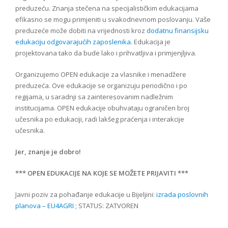
preduzeću. Znanja stečena na specijalističkim edukacijama
efikasno se mogu primjeniti u svakodnevnom poslovanju. Vaše
preduzeće može dobiti na vrijednosti kroz
dodatnu finansijsku
edukaciju odgovarajućih zaposlenika
. Edukacija je
projektovana tako da bude lako i prihvatljiva i primjenjljiva.
Organizujemo OPEN edukacije za vlasnike i menadžere
preduzeća. Ove edukacije se organizuju periodično i po
regijama, u saradnji sa zainteresovanim nadležnim
institucijama. OPEN edukacije obuhvataju ograničen broj
učesnika po edukaciji, radi lakšeg praćenja i interakcije
učesnika.
Jer, znanje je dobro!
*** OPEN EDUKACIJE NA KOJE SE MOŽETE PRIJAVITI ***
Javni poziv za pohađanje edukacije u Bijeljini:
izrada poslovnih
planova – EU4AGRI
; STATUS: ZATVOREN